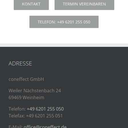
KONTAKT
TERMIN VEREINBAREN
TELEFON: +49 6201 255 050
ADRESSE
coneffect GmbH
Weiler Nächstenbach 24
69469 Weinheim
Telefon:
+49 6201 255 050
Telefax: +49 6201 255 051
E-Mail:
office@coneffect.de