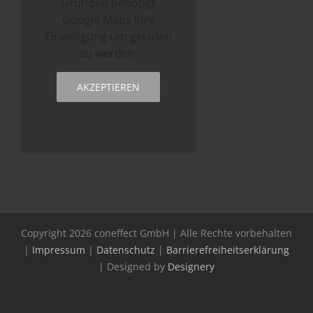
Gründen benötigt
Google Maps Ihre
Einwilligung um geladen
zu werden.
AKZEPTIEREN
Copyright
2026
coneffect GmbH
| Alle Rechte vorbehalten
|
Impressum
|
Datenschutz
|
Barrierefreiheitserklärung
| Designed by
Designery